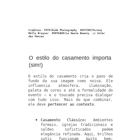
Créditos: FOTO|Dida Photography  VESTIDO|Pureza 
Mello Breyner  PENTEADO|Le Haute Beauty 
in 
Solar 
das Pancas
O estilo do casamento importa
(sim!)
O estilo do casamento cria o pano de
fundo da sua imagem como noiva. Ele
influencia atmosfera, iluminação,
paleta de cores e até a formalidade do
evento — e o toucado precisa dialogar
com tudo isso. Mais do que combinar,
ele deve
pertencer ao contexto
.
Casamento Clássico:
Ambientes
formais, igrejas tradicionais e
salões sofisticados pedem
elegância refinada. Aqui, brilhos
sutis funcionam muito bem: