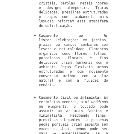
cristais, pérolas, metais nobres
e designs atemporais. Tiaras
delicadas, presilhas estruturadas
e peças com acabamento mais
luxuoso reforçam essa atmosfera
de sofisticação.
Casamento ao Ar
livre:
Celebrações em jardins,
praias ou campos combinam com
leveza e naturalidade. Elementos
orgânicos como flores, folhas,
porcelanas florais e fios
delicados criam harmonia com o
ambiente. Peças flexíveis, menos
estruturadas e com movimento
conversam melhor com a luz
natural e com a fluidez do
cenário.
Casamento Civil ou Intimista:
Em
cerimónias menores,
mini weddings
ou
elopments
, o toucado pode
assumir um ar mais fashion e
minimalista. Headbands finas,
presilhas elegantes ou pequenas
peças pontuais criam impacto sem
excessos. Aqui, menos pode ser
mais — especialmente se a