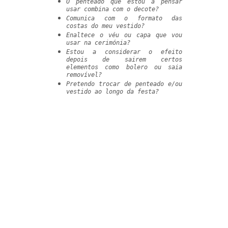
O penteado que estou a pensar
usar combina com o decote?
Comunica com o formato das
costas do meu vestido?
Enaltece o véu ou capa que vou
usar na cerimónia?
Estou a considerar o efeito
depois de sairem certos
elementos como bolero ou saia
removível?
Pretendo trocar de penteado e/ou
vestido ao longo da festa?