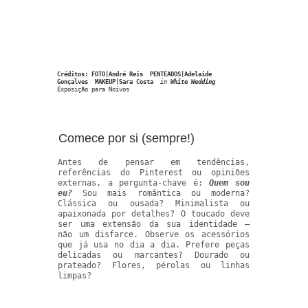
Créditos: FOTO|André Reis  PENTEADOS|Adelaide 
Gonçalves  MAKEUP|Sara Costa  
in 
White Wedding
Exposição para Noivos
Comece por si (sempre!)
Antes de pensar em tendências,
referências do Pinterest ou opiniões
externas, a pergunta-chave é:
Quem sou
eu?
Sou mais romântica ou moderna?
Clássica ou ousada? Minimalista ou
apaixonada por detalhes? O toucado deve
ser uma extensão da sua identidade —
não um disfarce. Observe os acessórios
que já usa no dia a dia. Prefere peças
delicadas ou marcantes? Dourado ou
prateado? Flores, pérolas ou linhas
limpas?