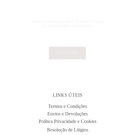
 . PORTFOLIO .
REAL STORIES
Conheça as histórias por detrás da criação de alguns 
dos nossos toucados personalizados.
DESCOBRIR
LINKS ÚTEIS
Termos e Condições
Envios e Devoluções
Política Privacidade e Cookies
Resolução de Litígios