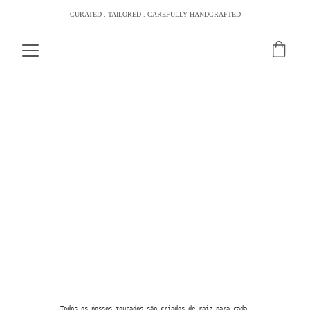
CURATED . TAILORED . CAREFULLY HANDCRAFTED
 TOUCADOS COUTURE
 Bridal artistry, delicately crafted. 
Todos os nossos toucados são criados de raiz para cada 