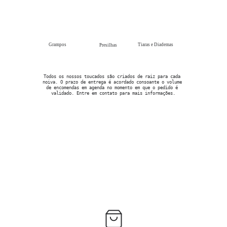
Grampos
Tiaras e Diademas
Presilhas
Todos os nossos toucados são criados de raiz para cada 
noiva. O prazo de entrega é acordado consoante o volume 
de encomendas em agenda no momento em que o pedido é 
validado. Entre em contato para mais informações.