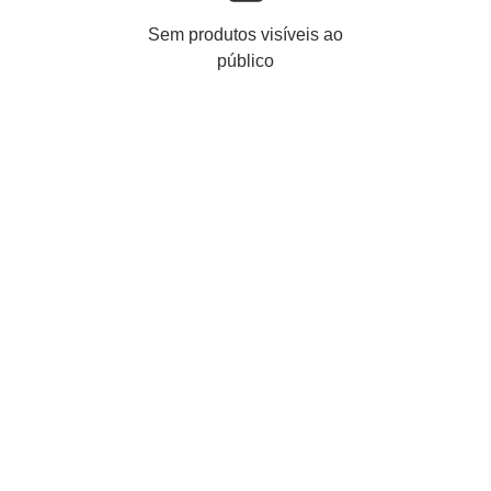
Sem produtos visíveis ao
público
Uma ideia diferente?
Partilhe conosco as suas 
inspirações de toucados. 
Complemente com imagens do seu 
vestido, penteado, mood da festa. 
Em breve entraremos em contato 
consigo com uma proposta 
personalizada, especialmente 