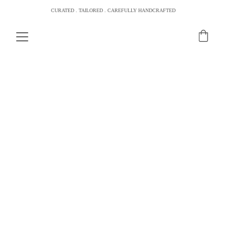
CURATED . TAILORED . CAREFULLY HANDCRAFTED
TOUCADOS GOLD
 Timeless Elegance, crafted for your day.