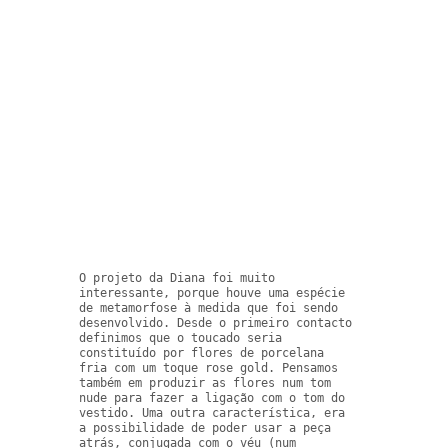
O projeto da Diana foi muito 
interessante, porque houve uma espécie 
de metamorfose à medida que foi sendo 
desenvolvido. Desde o primeiro contacto 
definimos que o toucado seria 
constituído por flores de porcelana 
fria com um toque rose gold. Pensamos 
também em produzir as flores num tom 
nude para fazer a ligação com o tom do 
vestido. Uma outra característica, era 
a possibilidade de poder usar a peça 
atrás, conjugada com o véu (num 