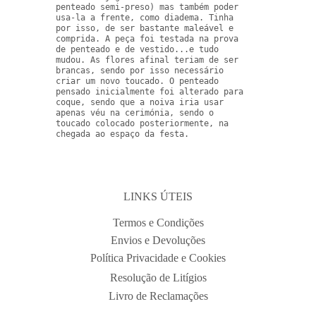
penteado semi-preso) mas também poder 
usa-la a frente, como diadema. Tinha 
por isso, de ser bastante maleável e 
comprida. A peça foi testada na prova 
de penteado e de vestido...e tudo 
mudou. As flores afinal teriam de ser 
brancas, sendo por isso necessário 
criar um novo toucado. O penteado 
pensado inicialmente foi alterado para 
coque, sendo que a noiva iria usar 
apenas véu na cerimónia, sendo o 
toucado colocado posteriormente, na 
chegada ao espaço da festa.     
LINKS ÚTEIS
Termos e Condições
Envios e Devoluções
Política Privacidade e Cookies
Resolução de Litígios
Livro de Reclamações